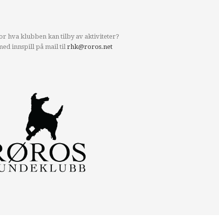
voksen
or hva klubben kan tilby av aktiviteter?
d innspill på mail til
rhk@roros.net