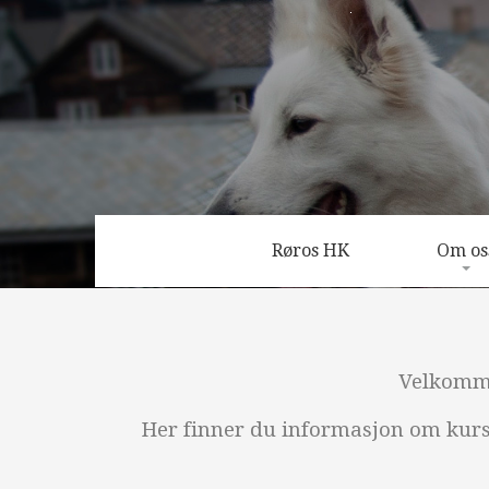
Røros HK
Om os
Bli medl
Styret
Velkomme
Kontakt
Her finner du informasjon om kurs, 