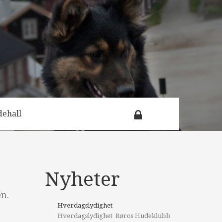
dehall
 priser
Nyheter
mrådet
n.
nen
Hverdagslydighet
Hverdagslydighet Røros Hudeklubb
og
det