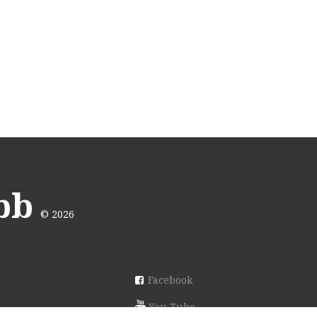
bb
©
2026
Facebook
You Tube