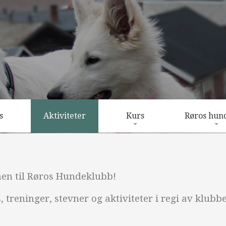
s
Aktiviteter
Kurs
Røros hun
em
Miljøtreninger
Valpe- og unghundkurs
Medlemskap og
Besøkshund
Hverdagslydighet
Treningstider
n til Røros Hundeklubb!
Treningsområder
Kurs i nese-arbeid
Dressuro
treninger, stevner og aktiviteter i regi av klubbe
Agilitykurs for nybegynnere
Agilityba
Lydig hund i hverdagen for valp 
Lufteområ