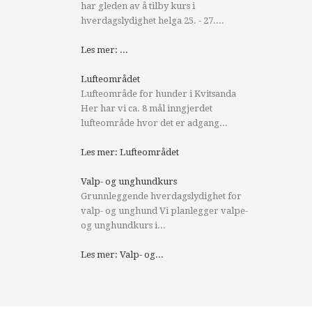
har gleden av å tilby kurs i
hverdagslydighet helga 25. - 27....
Les mer: ...
Lufteområdet
Lufteområde for hunder i Kvitsanda
Her har vi ca. 8 mål inngjerdet
lufteområde hvor det er adgang...
Les mer: Lufteområdet
Valp- og unghundkurs
Grunnleggende hverdagslydighet for
valp- og unghund Vi planlegger valpe-
og unghundkurs i...
Les mer: Valp- og...