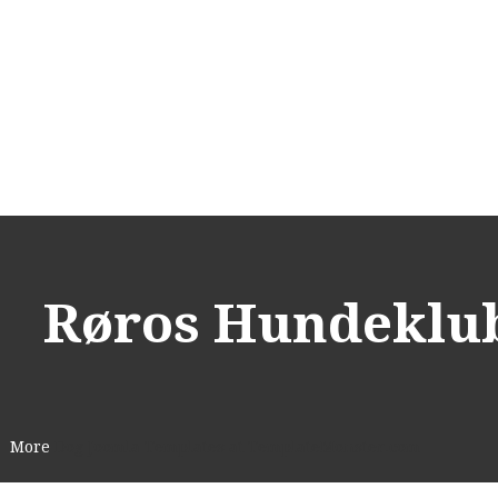
Røros Hundeklu
More
Dog Joomla Templates at TemplateMonster.com